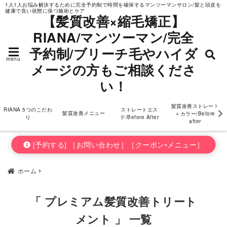
1人1人お悩み解決するために完全予約制で時間を確保するマンツーマンサロン/髪と頭皮を
健康で良い状態に保つ施術とケア
ダメージの方もご相
【髪質改善×縮毛矯正】
RIANA/マンツーマン/完全
談ください！
予約制/ブリーチ毛やハイダ
menu
メージの方もご相談くださ
い！
髪質改善ストレート
RIANA 5つのこだわ
ストレートエス
髪質改善メニュー
＋カラー/Before
り
テ/Before After
after
[予約する] ［お問い合わせ］［クーポン•メニュー］
ホーム
「 プレミアム髪質改善トリート
メント 」 一覧