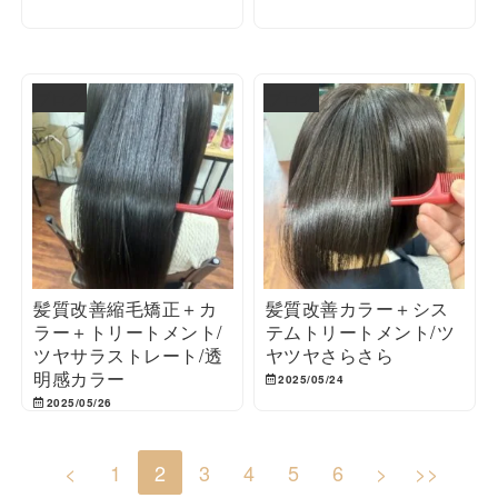
ブログ
ブログ
髪質改善縮毛矯正＋カ
髪質改善カラー＋シス
ラー＋トリートメント/
テムトリートメント/ツ
ツヤサラストレート/透
ヤツヤさらさら
明感カラー
2025/05/24
2025/05/26
<
1
2
3
4
5
6
>
>>