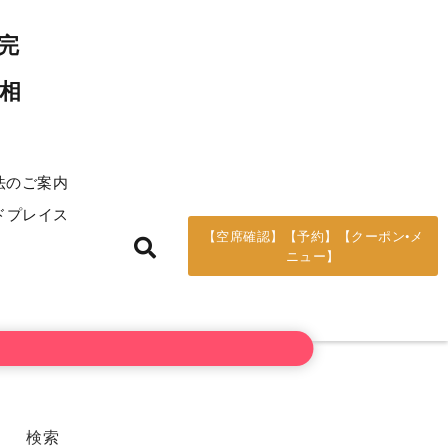
い口コミ
Instagram
完
相
法のご案内
ドプレイス
【空席確認】【予約】【クーポン•メ
ニュー】
検索