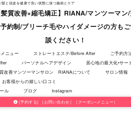
にしたいこと
RIANAが目指すもの
お客様からの嬉し
/髪と頭皮を健康で良い状態に保つ施術とケア
んなお悩みございませんか？
プロフィール
ブログ
【髪質改善×縮毛矯正】RIANA/マンツーマン/
全予約制/ブリーチ毛やハイダメージの方もご
談ください！
善メニュー
ストレートエステ/Before After
ご予約方
ter
パーソナルヘアデザイン
居心地の最大化•サー
質改善マンツーマンサロン RIANAについて
サロン情報
お客様からの嬉しい口コミ
ール
ブログ
Instagram
[予約する] ［お問い合わせ］［クーポン•メニュー］