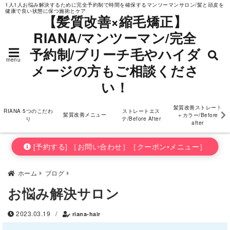
1人1人お悩み解決するために完全予約制で時間を確保するマンツーマンサロン/髪と頭皮を
健康で良い状態に保つ施術とケア
ダメージの方もご相
【髪質改善×縮毛矯正】
RIANA/マンツーマン/完全
談ください！
予約制/ブリーチ毛やハイダ
menu
メージの方もご相談くださ
い！
髪質改善ストレート
RIANA 5つのこだわ
ストレートエス
髪質改善メニュー
＋カラー/Before
り
テ/Before After
after
[予約する] ［お問い合わせ］［クーポン•メニュー］
ホーム
ブログ
お悩み解決サロン
2023.03.19
/
riana-hair