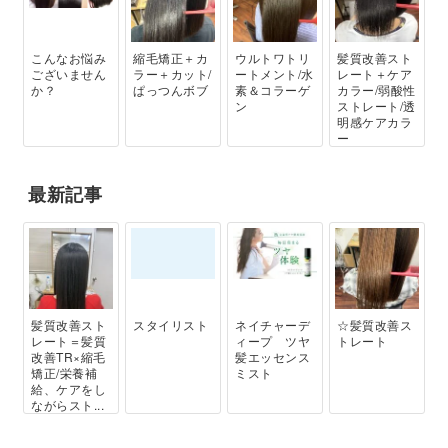
こんなお悩み
縮毛矯正＋カ
ウルトワトリ
髪質改善スト
ございません
ラー＋カット/
ートメント/水
レート＋ケア
か？
ぱっつんボブ
素＆コラーゲ
カラー/弱酸性
ン
ストレート/透
明感ケアカラ
ー
最新記事
髪質改善スト
スタイリスト
ネイチャーデ
☆髪質改善ス
レート＝髪質
ィープ ツヤ
トレート
改善TR×縮毛
髪エッセンス
矯正/栄養補
ミスト
給、ケアをし
ながらスト...