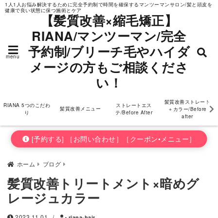
1人1人お悩み解決するために完全予約制で時間を確保するマンツーマンサロン/髪と頭皮を
健康で良い状態に保つ施術とケア
ダメージの方もご相
【髪質改善×縮毛矯正】
RIANA/マンツーマン/完全
談ください！
予約制/ブリーチ毛やハイダ
menu
メージの方もご相談くださ
い！
髪質改善ストレート
RIANA 5つのこだわ
ストレートエス
髪質改善メニュー
＋カラー/Before
り
テ/Before After
after
[予約する] ［お問い合わせ］［クーポン•メニュー］
ホーム
ブログ
髪質改善トリートメント×暗めグ
レージュカラー
2023.11.01
/
riana-hair