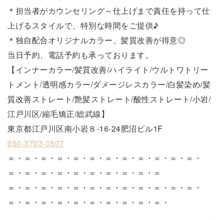
＊担当者がカウンセリング～仕上げまで責任を持って仕
上げるスタイルで、特別な時間をご提供♪
＊独自配合オリジナルカラー、髪質改善が得意◎
当日予約、電話予約も承っております。
【インナーカラー/髪質改善/ハイライト/ウルトワトリー
トメント/透明感カラー/ダメージレスカラー/白髪染め/髪
質改善ストレート/艶髪ストレート/酸性ストレート/小岩/
江戸川区/縮毛矯正/総武線】
東京都江戸川区南小岩８-16-24肥沼ビル1F
050-3703-0507
＝・＝・＝・＝・＝・＝・＝・＝・＝・＝・＝・＝・
＝・＝・＝・＝・＝・＝・＝・＝・＝・＝
＝・＝・＝・＝・＝・＝・＝・＝・＝・＝・＝・＝・
＝・＝・＝・＝・＝・＝・＝・＝・＝・＝・