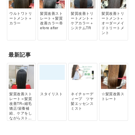
ウルトワトリ
髪質改善スト
髪質改善トリ
髪質改善トリ
ートメント＋
レート＋髪質
ートメント＋
ートメント×
カラー
改善カラー/B
ケアカラー＋
オーダーメイ
efore after
システムTR
ドトリートメ
ント
最新記事
髪質改善スト
スタイリスト
ネイチャーデ
☆髪質改善ス
レート＝髪質
ィープ ツヤ
トレート
改善TR×縮毛
髪エッセンス
矯正/栄養補
ミスト
給、ケアをし
ながらスト...