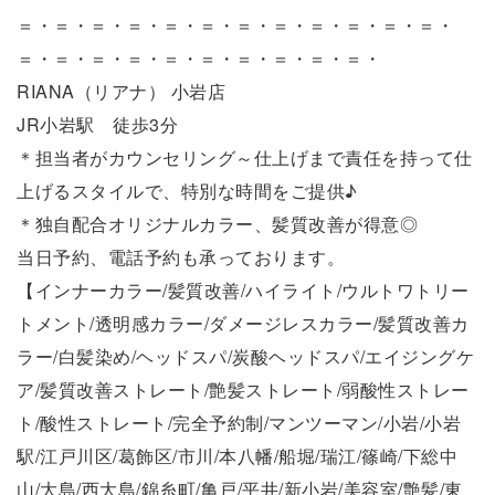
＝・＝・＝・＝・＝・＝・＝・＝・＝・＝・＝・＝・
＝・＝・＝・＝・＝・＝・＝・＝・＝・＝・
RIANA（リアナ） 小岩店
JR小岩駅 徒歩3分
＊担当者がカウンセリング～仕上げまで責任を持って仕
上げるスタイルで、特別な時間をご提供♪
＊独自配合オリジナルカラー、髪質改善が得意◎
当日予約、電話予約も承っております。
【インナーカラー/髪質改善/ハイライト/ウルトワトリー
トメント/透明感カラー/ダメージレスカラー/髪質改善カ
ラー/白髪染め/ヘッドスパ/炭酸ヘッドスパ/エイジングケ
ア/髪質改善ストレート/艶髪ストレート/弱酸性ストレー
ト/酸性ストレート/完全予約制/マンツーマン/小岩/小岩
駅/江戸川区/葛飾区/市川/本八幡/船堀/瑞江/篠崎/下総中
山/大島/西大島/錦糸町/亀戸/平井/新小岩/美容室/艶髪/東