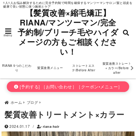
1人1人お悩み解決するために完全予約制で時間を確保するマンツーマンサロン/髪と頭皮を
健康で良い状態に保つ施術とケア
ダメージの方もご相
【髪質改善×縮毛矯正】
RIANA/マンツーマン/完全
談ください！
予約制/ブリーチ毛やハイダ
menu
メージの方もご相談くださ
い！
髪質改善ストレート
RIANA 5つのこだわ
ストレートエス
髪質改善メニュー
＋カラー/Before
り
テ/Before After
after
[予約する] ［お問い合わせ］［クーポン•メニュー］
ホーム
ブログ
髪質改善トリートメント×カラー
2024.01.17
/
riana-hair