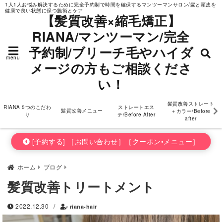
1人1人お悩み解決するために完全予約制で時間を確保するマンツーマンサロン/髪と頭皮を
健康で良い状態に保つ施術とケア
ダメージの方もご相
【髪質改善×縮毛矯正】
RIANA/マンツーマン/完全
談ください！
予約制/ブリーチ毛やハイダ
menu
メージの方もご相談くださ
い！
髪質改善ストレート
RIANA 5つのこだわ
ストレートエス
髪質改善メニュー
＋カラー/Before
り
テ/Before After
after
[予約する] ［お問い合わせ］［クーポン•メニュー］
ホーム
ブログ
髪質改善トリートメント
2022.12.30
/
riana-hair