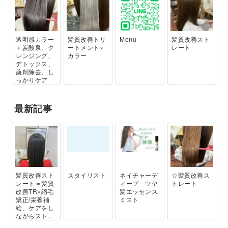
透明感カラー
髪質改善トリ
Menu
髪質改善スト
＋炭酸泉、ク
ートメント×
レート
レンジング、
カラー
デトックス、
薬剤除去、し
っかりケア
最新記事
髪質改善スト
スタイリスト
ネイチャーデ
☆髪質改善ス
レート＝髪質
ィープ ツヤ
トレート
改善TR×縮毛
髪エッセンス
矯正/栄養補
ミスト
給、ケアをし
ながらスト...