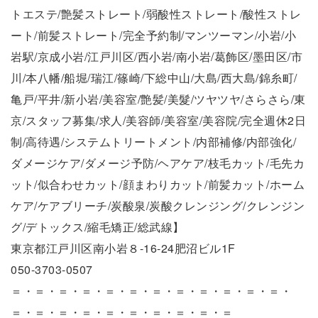
トエステ/艶髪ストレート/弱酸性ストレート/酸性ストレ
ート/前髪ストレート/完全予約制/マンツーマン/小岩/小
岩駅/京成小岩/江戸川区/西小岩/南小岩/葛飾区/墨田区/市
川/本八幡/船堀/瑞江/篠崎/下総中山/大島/西大島/錦糸町/
亀戸/平井/新小岩/美容室/艶髪/美髮/ツヤツヤ/さらさら/東
京/スタッフ募集/求人/美容師/美容室/美容院/完全週休2日
制/高待遇/システムトリートメント/内部補修/内部強化/
ダメージケア/ダメージ予防/ヘアケア/枝毛カット/毛先カ
ット/似合わせカット/顔まわりカット/前髪カット/ホーム
ケア/ケアブリーチ/炭酸泉/炭酸クレンジング/クレンジン
グ/デトックス/縮毛矯正/総武線】
東京都江戸川区南小岩８-16-24肥沼ビル1F
050-3703-0507
＝・＝・＝・＝・＝・＝・＝・＝・＝・＝・＝・＝・
＝・＝・＝・＝・＝・＝・＝・＝・＝・＝