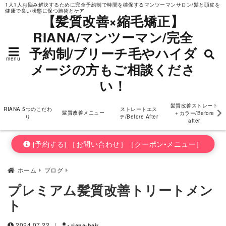
1人1人お悩み解決するために完全予約制で時間を確保するマンツーマンサロン/髪と頭皮を
健康で良い状態に保つ施術とケア
ダメージの方もご相
【髪質改善×縮毛矯正】
RIANA/マンツーマン/完全
談ください！
予約制/ブリーチ毛やハイダ
menu
メージの方もご相談くださ
い！
髪質改善ストレート
RIANA 5つのこだわ
ストレートエス
髪質改善メニュー
＋カラー/Before
り
テ/Before After
after
[予約する] ［お問い合わせ］［クーポン•メニュー］
ホーム
ブログ
プレミアム髪質改善トリートメン
ト
2024.07.22
/
riana-hair