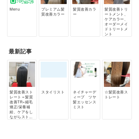
Menu
プレミアム髪
髪質改善カラ
髪質改善トリ
質改善カラー
ー
ートメント、
ケアカラー、
オーダーメイ
ドトリートメ
ント
最新記事
髪質改善スト
スタイリスト
ネイチャーデ
☆髪質改善ス
レート＝髪質
ィープ ツヤ
トレート
改善TR×縮毛
髪エッセンス
矯正/栄養補
ミスト
給、ケアをし
ながらスト...