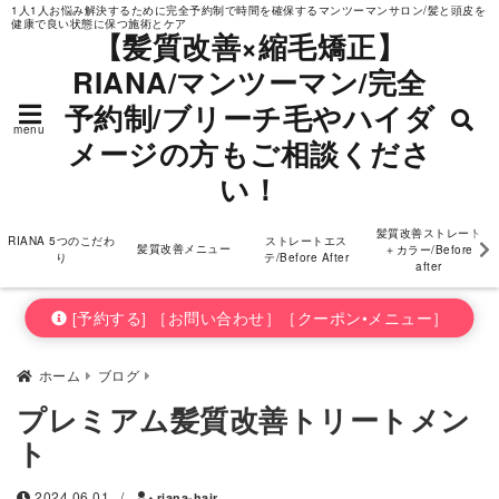
1人1人お悩み解決するために完全予約制で時間を確保するマンツーマンサロン/髪と頭皮を
健康で良い状態に保つ施術とケア
ダメージの方もご相
【髪質改善×縮毛矯正】
RIANA/マンツーマン/完全
談ください！
予約制/ブリーチ毛やハイダ
menu
メージの方もご相談くださ
い！
髪質改善ストレート
RIANA 5つのこだわ
ストレートエス
髪質改善メニュー
＋カラー/Before
り
テ/Before After
after
[予約する] ［お問い合わせ］［クーポン•メニュー］
ホーム
ブログ
プレミアム髪質改善トリートメン
ト
2024.06.01
/
riana-hair