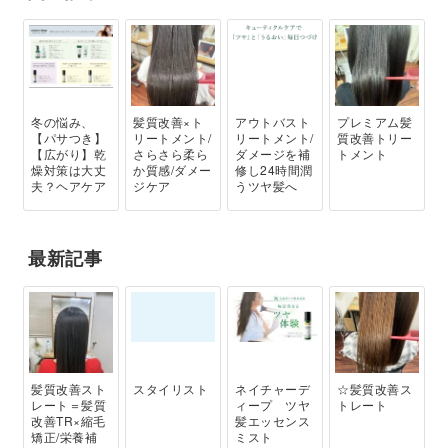
冬の悩み、
髪質改善×ト
アウトバスト
プレミアム髪
【パサつき】
リートメント/
リートメント/
質改善トリー
【広がり】乾
さらさら柔ら
ダメージを補
トメント
燥対策は大丈
か質感/ダメー
修し24時間潤
夫？ヘアケア
ジケア
うツヤ髪へ
最新記事
髪質改善スト
スタイリスト
ネイチャーデ
☆髪質改善ス
レート＝髪質
ィープ ツヤ
トレート
改善TR×縮毛
髪エッセンス
矯正/栄養補
ミスト