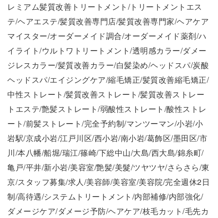
レミアム髪質改善トリートメント/トリートメントエス
テ/ヘアエステ/髪質改善専門店/髪質改善専門家/ヘアケア
マイスター/オーダーメイド調合/オーダーメイド薬剤/ハ
イライト/ウルトワトリートメント/透明感カラー/ダメー
ジレスカラー/髪質改善カラー/白髪染め/ヘッドスパ/炭酸
ヘッドスパ/エイジングケア/縮毛矯正/髪質改善縮毛矯正/
中性ストレート/髪質改善ストレート/髪質改善ストレー
トエステ/艶髪ストレート/弱酸性ストレート/酸性ストレ
ート/前髪ストレート/完全予約制/マンツーマン/小岩/小
岩駅/京成小岩/江戸川区/西小岩/南小岩/葛飾区/墨田区/市
川/本八幡/船堀/瑞江/篠崎/下総中山/大島/西大島/錦糸町/
亀戸/平井/新小岩/美容室/艶髪/美髮/ツヤツヤ/さらさら/東
京/スタッフ募集/求人/美容師/美容室/美容院/完全週休2日
制/高待遇/システムトリートメント/内部補修/内部強化/
ダメージケア/ダメージ予防/ヘアケア/枝毛カット/毛先カ