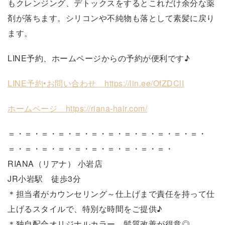
もクレンジング、デトックスをするとこれだけ余分な薬
剤が落ちます。シリコンや不純物も落として素髪に戻り
ます。
LINE予約、ホームページからの予約が便利です♪
LINE予約•お問い合わせ https://lin.ee/OfZDClI
ホームページ https://riana-hair.com/
＝・＝・＝・＝・＝・＝・＝・＝・＝・＝・＝・＝・
＝・＝・＝・＝・＝・＝・＝・＝・＝・＝・
RIANA（リアナ） 小岩店
JR小岩駅 徒歩3分
＊担当者がカウンセリング～仕上げまで責任を持って仕
上げるスタイルで、特別な時間をご提供♪
＊独自配合オリジナルカラー、髪質改善が得意◎