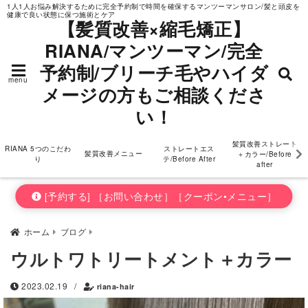
1人1人お悩み解決するために完全予約制で時間を確保するマンツーマンサロン/髪と頭皮を
健康で良い状態に保つ施術とケア
ダメージの方もご相
【髪質改善×縮毛矯正】
RIANA/マンツーマン/完全
談ください！
予約制/ブリーチ毛やハイダ
menu
メージの方もご相談くださ
い！
髪質改善ストレート
RIANA 5つのこだわ
ストレートエス
髪質改善メニュー
＋カラー/Before
り
テ/Before After
after
[予約する] ［お問い合わせ］［クーポン•メニュー］
ホーム
ブログ
ウルトワトリートメント＋カラー
2023.02.19
/
riana-hair