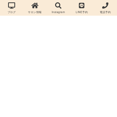
ブログ
サロン情報
Instagram
LINE予約
電話予約
Copyright©
【髪質改善×縮毛矯正】RIANA/マンツーマン/完全予約制/
ブリーチ毛やハイダメージの方もご相談ください！
,2026All Rights