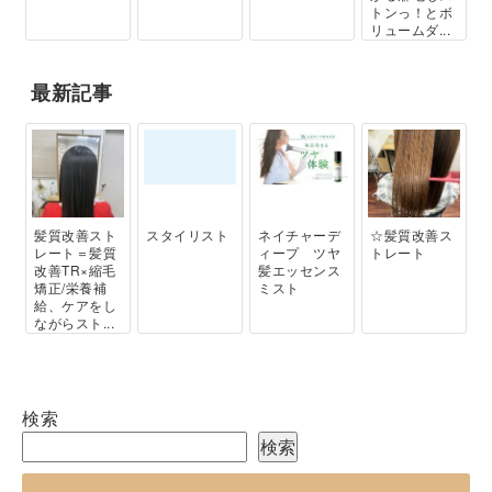
トンっ！とボ
リュームダ...
最新記事
髪質改善スト
スタイリスト
ネイチャーデ
☆髪質改善ス
レート＝髪質
ィープ ツヤ
トレート
改善TR×縮毛
髪エッセンス
矯正/栄養補
ミスト
給、ケアをし
ながらスト...
検索
検索