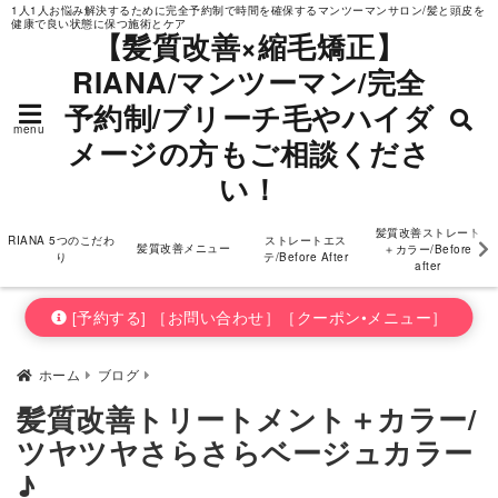
1人1人お悩み解決するために完全予約制で時間を確保するマンツーマンサロン/髪と頭皮を
健康で良い状態に保つ施術とケア
ダメージの方もご相
【髪質改善×縮毛矯正】
RIANA/マンツーマン/完全
談ください！
予約制/ブリーチ毛やハイダ
menu
メージの方もご相談くださ
い！
髪質改善ストレート
RIANA 5つのこだわ
ストレートエス
髪質改善メニュー
＋カラー/Before
り
テ/Before After
after
[予約する] ［お問い合わせ］［クーポン•メニュー］
ホーム
ブログ
髪質改善トリートメント＋カラー/
ツヤツヤさらさらベージュカラー
♪