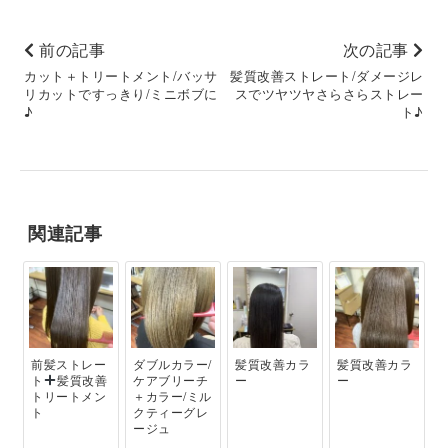
前の記事
次の記事
カット＋トリートメント/バッサ
髪質改善ストレート/ダメージレ
リカットですっきり/ミニボブに
スでツヤツヤさらさらストレー
♪
ト♪
関連記事
前髪ストレー
ダブルカラー/
髪質改善カラ
髪質改善カラ
ト
髪質改善
ケアブリーチ
ー
ー
トリートメン
＋カラー/ミル
ト
クティーグレ
ージュ