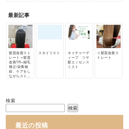
最新記事
髪質改善スト
スタイリスト
ネイチャーデ
☆髪質改善ス
レート＝髪質
ィープ ツヤ
トレート
改善TR×縮毛
髪エッセンス
矯正/栄養補
ミスト
給、ケアをし
ながらスト...
検索
検索
最近の投稿