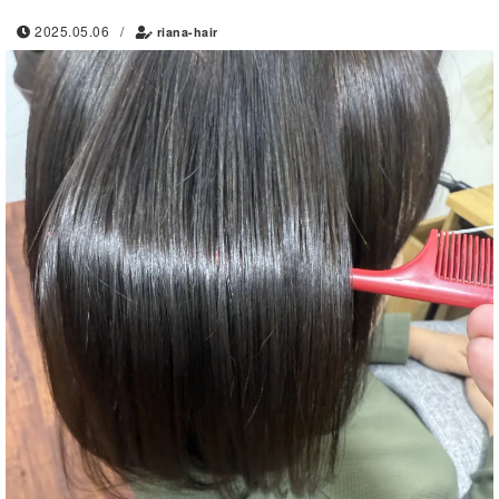
2025.05.06
/
riana-hair