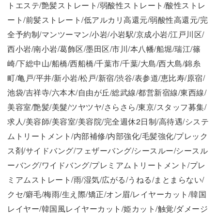
トエステ/艶髪ストレート/弱酸性ストレート/酸性ストレ
ート/前髪ストレート/低アルカリ高還元/弱酸性高還元/完
全予約制/マンツーマン/小岩/小岩駅/京成小岩/江戸川区/
西小岩/南小岩/葛飾区/墨田区/市川/本八幡/船堀/瑞江/篠
崎/下総中山/船橋/西船橋/千葉市/千葉/大島/西大島/錦糸
町/亀戸/平井/新小岩/松戸/新宿/渋谷/表参道/恵比寿/原宿/
池袋/吉祥寺/六本木/自由が丘/総武線/都営新宿線/東西線/
美容室/艶髪/美髮/ツヤツヤ/さらさら/東京/スタッフ募集/
求人/美容師/美容室/美容院/完全週休2日制/高待遇/システ
ムトリートメント/内部補修/内部強化/毛髪強化/プレック
ス剤/サイドバング/フェザーバング/シースルー/シースル
ーバング/ワイドバング/プレミアムトリートメント/プレ
ミアムストレート/雨/湿気/広がる/うねる/まとまらない/
クセ/癖毛/梅雨/生え際/矯正/オン眉/レイヤーカット/韓国
レイヤー/韓国風レイヤーカット/姫カット/触覚/ダメージ