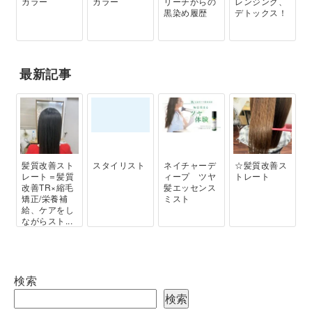
カラー
カラー
リーチからの
レンジング、
黒染め履歴
デトックス！
最新記事
髪質改善スト
スタイリスト
ネイチャーデ
☆髪質改善ス
レート＝髪質
ィープ ツヤ
トレート
改善TR×縮毛
髪エッセンス
矯正/栄養補
ミスト
給、ケアをし
ながらスト...
検索
検索