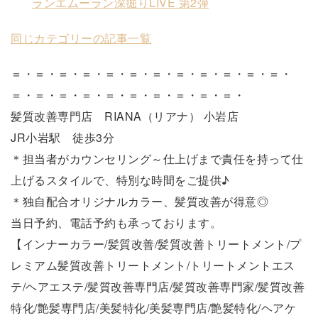
ランエムーラン深掘りLIVE 第2弾
同じカテゴリーの記事一覧
＝・＝・＝・＝・＝・＝・＝・＝・＝・＝・＝・＝・
＝・＝・＝・＝・＝・＝・＝・＝・＝・＝・
髪質改善専門店 RIANA（リアナ） 小岩店
JR小岩駅 徒歩3分
＊担当者がカウンセリング～仕上げまで責任を持って仕
上げるスタイルで、特別な時間をご提供♪
＊独自配合オリジナルカラー、髪質改善が得意◎
当日予約、電話予約も承っております。
【インナーカラー/髪質改善/髪質改善トリートメント/プ
レミアム髪質改善トリートメント/トリートメントエス
テ/ヘアエステ/髪質改善専門店/髪質改善専門家/髪質改善
特化/艶髪専門店/美髪特化/美髪専門店/艶髪特化/ヘアケ