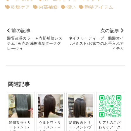
乾燥ケア
内部補修
潤い
艶髪アイテム
前の記事
次の記事
髪質改善カラー＋内部補修シス
ネイチャーディープ 艶髪オイ
テムTR/赤み滅殺濃厚ダークグ
ル/ミスト/お家でのお手入れア
レージュ
イテム
関連記事
髪質改善トリ
ウルトワトリ
髪質改善トリ
リアナのこだ
ートメント×
ートメント＋
ートメント/ブ
わりケア！ク