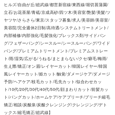
ヒルズ/自由が丘/総武線/都営新宿線/東西線/堀切菖蒲園/
立石/お花茶屋/青砥/京成高砂/四ツ木/美容室/艶髪/美髮/ツ
ヤツヤ/さらさら/東京/スタッフ募集/求人/美容師/美容室/
美容院/完全週休2日制/高待遇/システムトリートメント/
内部補修/内部強化/毛髪強化/プレックス剤/サイドバン
グ/フェザーバング/シースルー/シースルーバング/ワイド
バング/プレミアムトリートメント/プレミアムストレー
ト/雨/湿気/広がる/うねる/まとまらない/クセ/癖毛/梅雨/
生え際/矯正/オン眉/レイヤーカット/韓国レイヤー/韓国
風レイヤーカット/姫カット/触覚/ダメージケア/ダメージ
予防/ヘアケア/枝毛カット/毛先カット/似合わせカッ
ト/10代/20代/30代/40代/50代/顔まわりカット/前髪カッ
ト/バングカット/ホームケア/ケアブリーチ/ブリーチ縮毛
矯正/相談/炭酸泉/炭酸クレンジング/クレンジング/デト
ックス/縮毛矯正/総武線】