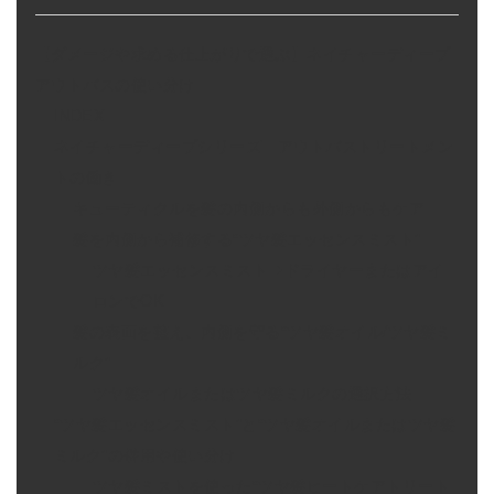
【ダメージや求める仕上がりで選ぶ】ネイチャーディープ
アウトバスの使い分け
INDEX
ネイチャーディープシリーズ アウトバストリートメン
トの働き
キューティクルを髪の内側からも外側からもケア
髪を内側から補修する“ツヤ髪エッセンスミスト”
ツヤ髪エッセンスミスト⇒ドライヤーまたはアイ
ロンでOK
髪の表面を整え、内側を守る“ツヤ髪オイル/ツヤ髪ミ
ルク”
ツヤ髪オイルまたはツヤ髪ミルクの選択方法
“ツヤ髪エッセンスミスト”と“ツヤ髪オイルまたはツヤ髪
ミルク”の併用や使い分け
ツヤ髪ミストを使った“ツヤ髪ヒートケアトリート