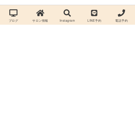
ブログ
サロン情報
Instagram
LINE予約
電話予約
Copyright©
【髪質改善×縮毛矯正】RIANA/マンツーマン/完全予約制/