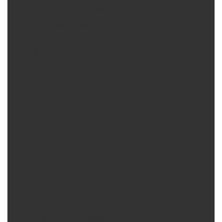
メント”のご紹介動画
併用や単品使いの使用順序
“ツヤ髪エッセンスミスト”と“ツヤ髪オイルまたはツヤ
髪ミルク”を併用する場合
夜の使用
朝の使用
“ツヤ髪オイルまたはツヤ髪ミルク”を単品で使用する
場合
夜の使用
朝の使用
“ツヤ髪エッセンスミスト”を単品で使用する場合
夜の使用
朝の使用
まとめ
この記事に関連する商品
同じカテゴリーの記事