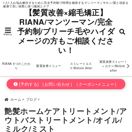
1人1人お悩み解決するために完全予約制で時間を確保するマンツーマンサロン/髪と頭皮を
健康で良い状態に保つ施術とケア
ダメージの方もご相
【髪質改善×縮毛矯正】
RIANA/マンツーマン/完全
談ください！
予約制/ブリーチ毛やハイダ
menu
メージの方もご相談くださ
い！
髪質改善ストレート
RIANA 5つのこだわ
ストレートエス
髪質改善メニュー
＋カラー/Before
り
テ/Before After
after
[予約する] ［お問い合わせ］［クーポン•メニュー］
ホーム
ブログ
艶髪ホームケアトリートメント/ア
ウトバストリートメント/オイル/
ミルク/ミスト