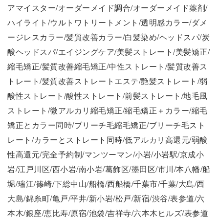
アマイスター/オーダーメイド調合/オーダーメイド薬剤/
ハイライト/ウルトワトリートメント/透明感カラー/ダメ
ージレスカラー/髪質改善カラー/白髪染め/ヘッドスパ/炭
酸ヘッドスパ/エイジングケア/美髪ストレート/美髪矯正/
縮毛矯正/髪質改善縮毛矯正/中性ストレート/髪質改善ス
トレート/髪質改善ストレートエステ/艶髪ストレート/弱
酸性ストレート/酸性ストレート/前髪ストレート/地毛風
ストレート/微アルカリ縮毛矯正/縮毛矯正＋カラー/縮毛
矯正とカラー同時/ブリーチ毛縮毛矯正/ブリーチ毛スト
レート/カラーとストレート同時/低アルカリ高還元/弱酸
性高還元/完全予約制/マンツーマン/小岩/小岩駅/京成小
岩/江戸川区/西小岩/南小岩/葛飾区/墨田区/市川/本八幡/船
堀/瑞江/篠崎/下総中山/船橋/西船橋/千葉市/千葉/大島/西
大島/錦糸町/亀戸/平井/新小岩/松戸/新宿/渋谷/表参道/六
本木/銀座/恵比寿/原宿/池袋/吉祥寺/六本木ヒルズ/表参道