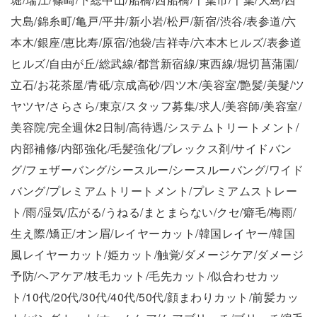
大島/錦糸町/亀戸/平井/新小岩/松戸/新宿/渋谷/表参道/六
本木/銀座/恵比寿/原宿/池袋/吉祥寺/六本木ヒルズ/表参道
ヒルズ/自由が丘/総武線/都営新宿線/東西線/堀切菖蒲園/
立石/お花茶屋/青砥/京成高砂/四ツ木/美容室/艶髪/美髮/ツ
ヤツヤ/さらさら/東京/スタッフ募集/求人/美容師/美容室/
美容院/完全週休2日制/高待遇/システムトリートメント/
内部補修/内部強化/毛髪強化/プレックス剤/サイドバン
グ/フェザーバング/シースルー/シースルーバング/ワイド
バング/プレミアムトリートメント/プレミアムストレー
ト/雨/湿気/広がる/うねる/まとまらない/クセ/癖毛/梅雨/
生え際/矯正/オン眉/レイヤーカット/韓国レイヤー/韓国
風レイヤーカット/姫カット/触覚/ダメージケア/ダメージ
予防/ヘアケア/枝毛カット/毛先カット/似合わせカッ
ト/10代/20代/30代/40代/50代/顔まわりカット/前髪カッ