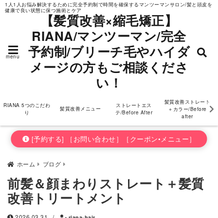
1人1人お悩み解決するために完全予約制で時間を確保するマンツーマンサロン/髪と頭皮を
健康で良い状態に保つ施術とケア
ダメージの方もご相
【髪質改善×縮毛矯正】
RIANA/マンツーマン/完全
談ください！
予約制/ブリーチ毛やハイダ
menu
メージの方もご相談くださ
い！
髪質改善ストレート
RIANA 5つのこだわ
ストレートエス
髪質改善メニュー
＋カラー/Before
り
テ/Before After
after
[予約する] ［お問い合わせ］［クーポン•メニュー］
ホーム
ブログ
前髪＆顔まわりストレート＋髪質
改善トリートメント
2026.03.31
/
riana-hair