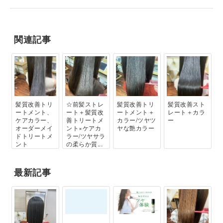
関連記事
髪質改善トリ
☆前髪ストレ
髪質改善トリ
髪質改善スト
ートメント、
ート＋髪質改
ートメント＋
レート＋カラ
ケアカラー、
善トリートメ
カラー/ツヤツ
ー
オーダーメイ
ント×ケアカ
ヤな艶カラー
ドトリートメ
ラー/ツヤサラ
ント
の柔らか質...
最新記事