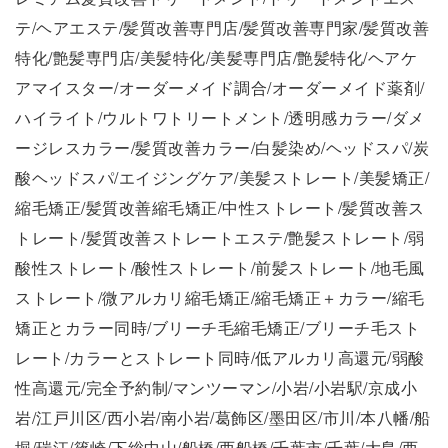
テ/ヘアエステ/髪質改善専門店/髪質改善専門家/髪質改善
特化/艶髪専門店/美髪特化/美髪専門店/艶髪特化/ヘアケ
アマイスター/オーダーメイド調合/オーダーメイド薬剤/
ハイライト/ウルトワトリートメント/透明感カラー/ダメ
ージレスカラー/髪質改善カラー/白髪染め/ヘッドスパ/炭
酸ヘッドスパ/エイジングケア/美髪ストレート/美髪矯正/
縮毛矯正/髪質改善縮毛矯正/中性ストレート/髪質改善ス
トレート/髪質改善ストレートエステ/艶髪ストレート/弱
酸性ストレート/酸性ストレート/前髪ストレート/地毛風
ストレート/微アルカリ縮毛矯正/縮毛矯正＋カラー/縮毛
矯正とカラー同時/ブリーチ毛縮毛矯正/ブリーチ毛スト
レート/カラーとストレート同時/低アルカリ高還元/弱酸
性高還元/完全予約制/マンツーマン/小岩/小岩駅/京成小
岩/江戸川区/西小岩/南小岩/葛飾区/墨田区/市川/本八幡/船
堀/瑞江/篠崎/下総中山/船橋/西船橋/千葉市/千葉/大島/西